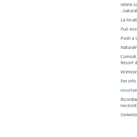
ottimi s
...natu
La locat
Può esse
Posti a 
Naturalme
Comodi a
Resort d
Vicinissi
Per inf
resorta
Ricordia
necessit
Convenzi