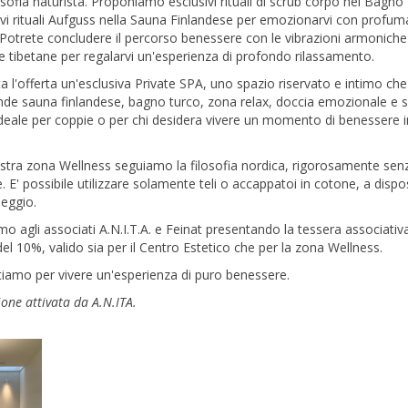
losofia naturista. Proponiamo esclusivi rituali di scrub corpo nel Bagno
vi rituali Aufguss nella Sauna Finlandese per emozionarvi con profum
Potrete concludere il percorso benessere con le vibrazioni armoniche
tibetane per regalarvi un'esperienza di profondo rilassamento.
 l'offerta un'esclusiva Private SPA, uno spazio riservato e intimo che
e sauna finlandese, bagno turco, zona relax, doccia emozionale e s
 ideale per coppie o per chi desidera vivere un momento di benessere i
stra zona Wellness seguiamo la filosofia nordica, rigorosamente sen
 E' possibile utilizzare solamente teli o accappatoi in cotone, a dispo
leggio.
mo agli associati A.N.I.T.A. e Feinat presentando la tessera associativ
el 10%, valido sia per il Centro Estetico che per la zona Wellness.
tiamo per vivere un'esperienza di puro benessere.
one attivata da A.N.ITA.