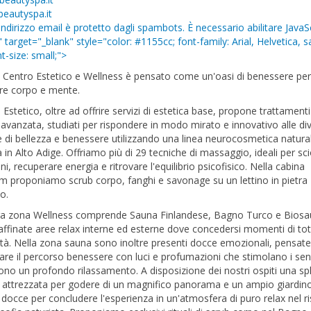
eautyspa.it
ndirizzo email è protetto dagli spambots. È necessario abilitare JavaS
" target="_blank" style="color: #1155cc; font-family: Arial, Helvetica, s
nt-size: small;">
o Centro Estetico e Wellness è pensato come un'oasi di benessere pe
are corpo e mente.
o Estetico, oltre ad offrire servizi di estetica base, propone trattamenti
 avanzata, studiati per rispondere in modo mirato e innovativo alle di
 di bellezza e benessere utilizzando una linea neurocosmetica natura
 in Alto Adige. Offriamo più di 29 tecniche di massaggio, ideali per sci
oni, recuperare energia e ritrovare l'equilibrio psicofisico. Nella cabina
proponiamo scrub corpo, fanghi e savonage su un lettino in pietra
to.
ra zona Wellness comprende Sauna Finlandese, Bagno Turco e Biosa
raffinate aree relax interne ed esterne dove concedersi momenti di to
lità. Nella zona sauna sono inoltre presenti docce emozionali, pensate
re il percorso benessere con luci e profumazioni che stimolano i sen
ono un profondo rilassamento. A disposizione dei nostri ospiti una sp
a attrezzata per godere di un magnifico panorama e un ampio giardin
 docce per concludere l'esperienza in un'atmosfera di puro relax nel r