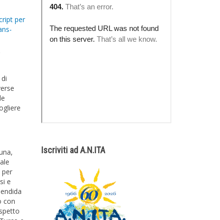
cript per
ans-
r
 di
verse
le
ogliere
Iscriviti ad A.N.ITA
una,
tale
 per
si e
lendida
o con
ispetto