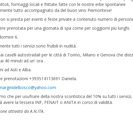
ottoli, formaggi locali e frittate fatte con le nostre erbe spontanee
ralmente tutto accompagnato da del buon vino Piemontese!
ion si presta per eventi e feste private a contenuto numero di person
re prenotata per una giornata di spa come per soggiorni più lunghi.
dormire 6.
nte tutti i servizi sono fruibili in nudità.
i caselli autostradali per le città di Torino, Milano e Genova che dist
ai 40 minuti ad un' ora .
mi ad Asti e Alba.
o e prenotazioni +393514113691 Daniela.
imarginidelbosco@yahoo.com
mo che per usufruire della nostra scontistica del 10% su tutti i servizi,
à avere la tessera INF, FENAIT o ANITA in corso di validità.
one attivata da A.N.ITA.