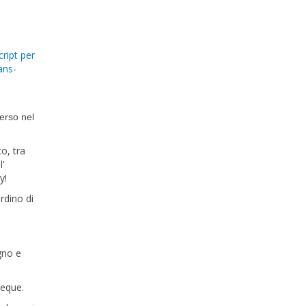
cript per
ans-
erso nel
o, tra
l'
y!
rdino di
gno e
beque.