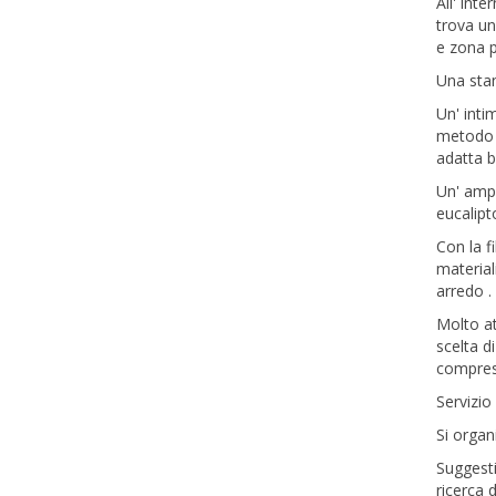
All' int
trova un
e zona p
Una stan
Un' inti
metodo 
adatta b
Un' amp
eucalipt
Con la f
material
arredo .
Molto at
scelta di
compres
Servizio
Si organ
Suggesti
ricerca 