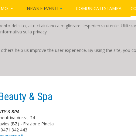
NEWS E EVENTI
ISMO
COMUNICATI STAMPA
C
amento del sito, altri ci aiutano a migliorare l'esperienza utente. Utili
nformativa sulla privacy.
 others help us improve the user experience. By using the site, you 
Beauty & Spa
UTY & SPA
oduttiva Vurza, 24
vies (BZ) - Frazione Pineta
9 0471 342 443
beautyspa.it