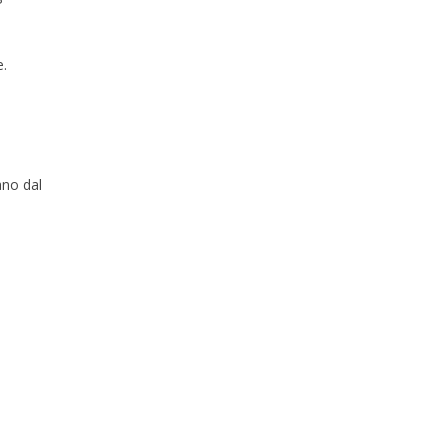
e.
ano dal