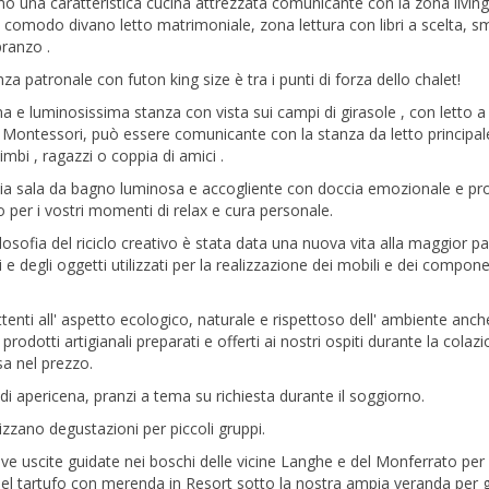
erno una caratteristica cucina attrezzata comunicante con la zona livin
 comodo divano letto matrimoniale, zona lettura con libri a scelta, s
ranzo .
za patronale con futon king size è tra i punti di forza dello chalet!
ma e luminosissima stanza con vista sui campi di girasole , con letto a
Montessori, può essere comunicante con la stanza da letto principal
imbi , ragazzi o coppia di amici .
ia sala da bagno luminosa e accogliente con doccia emozionale e pr
o per i vostri momenti di relax e cura personale.
ilosofia del riciclo creativo è stata data una nuova vita alla maggior pa
i e degli oggetti utilizzati per la realizzazione dei mobili e dei compone
tenti all' aspetto ecologico, naturale e rispettoso dell' ambiente anch
 prodotti artigianali preparati e offerti ai nostri ospiti durante la colaz
a nel prezzo.
 di apericena, pranzi a tema su richiesta durante il soggiorno.
izzano degustazioni per piccoli gruppi.
ve uscite guidate nei boschi delle vicine Langhe e del Monferrato per 
del tartufo con merenda in Resort sotto la nostra ampia veranda per 