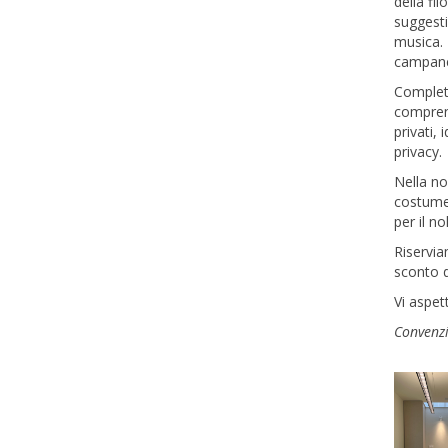
della fi
suggesti
musica. 
campane 
Completa
comprend
privati,
privacy.
Nella no
costume.
per il no
Riservia
sconto d
Vi aspet
Convenzi