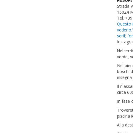
RESORT
Strada V
15024 M
Tel. +3
Questo i
vederlo.
serif; f
Instagr
Nel terr
verde, s
Nel pien
boschi d
insegna 
Il rilas
circa 60
In fase 
Troveret
piscina 
Alla des