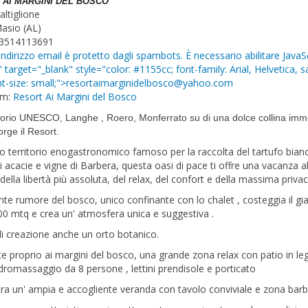
 AI MARGINI DEL BOSCO
altiglione
asio (AL)
93514113691
ndirizzo email è protetto dagli spambots. È necessario abilitare JavaS
" target="_blank" style="color: #1155cc; font-family: Arial, Helvetica, s
ont-size: small;">resortaimarginidelbosco@yahoo.
com
am:
Resort Ai Margini del Bosco
itorio UNESCO, Langhe , Roero, Monferrato su di una dolce collina imm
orge il Resort.
o territorio enogastronomico famoso per la raccolta del tartufo bianc
i acacie e vigne di Barbera, questa oasi di pace ti offre una vacanza al
della libertà più assoluta, del relax, del confort e della massima privac
sante rumore del bosco, unico confinante con lo chalet , costeggia il gia
00 mtq e crea un' atmosfera unica e suggestiva .
di creazione anche un orto botanico.
e proprio ai margini del bosco, una grande zona relax con patio in le
idromassaggio da 8 persone , lettini prendisole e porticato
tra un' ampia e accogliente veranda con tavolo conviviale e zona bar