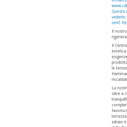
www.cdb
Questo i
vederlo.
serif; fo
Il nostr
rigener
Il Centr
estetica
esigenze
prodotta
le tensi
Hammam 
riscalda
La nost
oltre a 
tranquil
completa
favorisc
terrazz
sdraio e