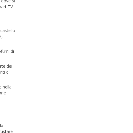
g dove si
mart TV
 castello
e,
ofumi di
rte dei
nti d'
e nella
ione
la
gustare