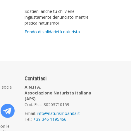
Sostieni anche tu chi viene
ingiustamente denunciato mentre
pratica naturismo!
Fondo di solidarietà naturista
Contattaci
i social
A.N.ITA.
Associazione Naturista Italiana
(APS)
Cod. Fisc. 80203710159
Email:
info@naturismoanita.it
Tel.:
+39 346 1195466
con le